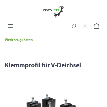
alt springen
Ware
Werkzeugkästen
Klemmprofil für V-Deichsel
Bildergalerie überspringen