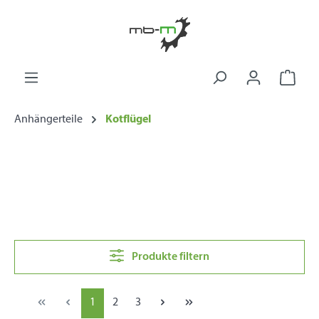
alt springen
Ware
Anhängerteile
Kotflügel
Produkte filtern
1
2
3