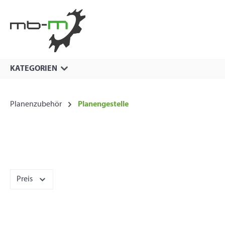
springen
Zur Hauptnavigation springen
KATEGORIEN
Planenzubehör
Planengestelle
Preis