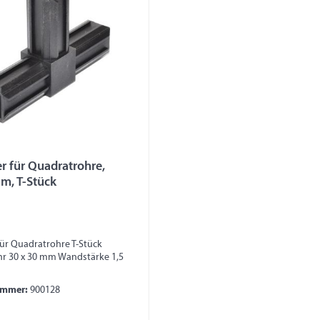
r für Quadratrohre,
m, T-Stück
für Quadratrohre T-Stück
r 30 x 30 mm Wandstärke 1,5
ummer:
900128