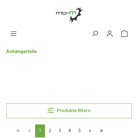
alt springen
Ware
Anhängerteile
Produkte filtern
1
2
3
4
5