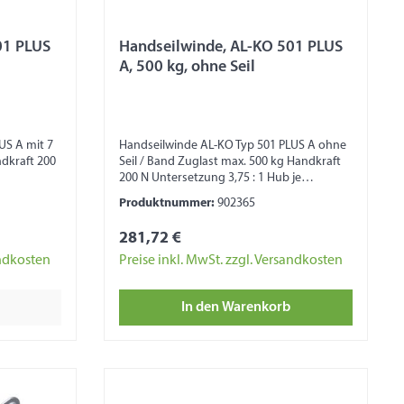
01 PLUS
Handseilwinde, AL-KO 501 PLUS
A, 500 kg, ohne Seil
US A mit 7
Handseilwinde AL-KO Typ 501 PLUS A ohne
dkraft 200
Seil / Band Zuglast max. 500 kg Handkraft
200 N Untersetzung 3,75 : 1 Hub je
m
Kurbeldrehung von 45 – 100 mm
Produktnummer:
902365
l Ø 7 mm)
Trommelkapazität 20 m (bei Seil Ø 7 mm)
mm Band)
Trommelkapazität 7 m (bei 40 mm Band)
281,72 €
bel 173 x
Kurbel abnehmbar Maß ohne Kurbel 173 x
145 x 164 mm Ohne Freilauf Ausstattung
andkosten
Preise inkl. MwSt. zzgl. Versandkosten
mit Abrollautomatik Automatische
it
Lastdruckbremse Seiltrommel mit
In den Warenkorb
kung
Gleitlagerung Kunststoffabdeckung
lwinde nicht
Zahnrad Sicherheitshinweis: Seilwinde nicht
zum Heben von Lasten, zur
Ladungssicherung und zum
Personentransport geeignet!