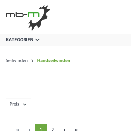
springen
Zur Hauptnavigation springen
KATEGORIEN
Seilwinden
Handseilwinden
Preis
1
2