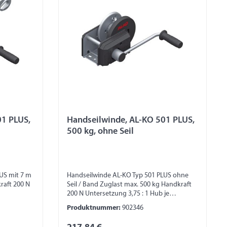
01 PLUS,
Handseilwinde, AL-KO 501 PLUS,
500 kg, ohne Seil
US mit 7 m
Handseilwinde AL-KO Typ 501 PLUS ohne
raft 200 N
Seil / Band Zuglast max. 500 kg Handkraft
200 N Untersetzung 3,75 : 1 Hub je
m
Kurbeldrehung von 45 – 100 mm
Produktnummer:
902346
l Ø 5 mm)
Trommelkapazität 20 m (bei Seil Ø 5 mm)
mm Band)
Trommelkapazität 7 m (bei 40 mm Band)