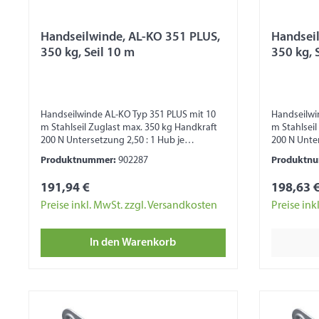
Handseilwinde, AL-KO 351 PLUS,
Handseil
350 kg, Seil 10 m
350 kg, 
Handseilwinde AL-KO Typ 351 PLUS mit 10
Handseilwi
m Stahlseil Zuglast max. 350 kg Handkraft
m Stahlseil
200 N Untersetzung 2,50 : 1 Hub je
200 N Unter
Kurbeldrehung von 53 - 100 mm
Kurbeldreh
Produktnummer:
902287
Produktn
Trommelkapazität 15 m (bei Seil Ø 4 mm)
Trommelkap
Trommelkapazität 4 m (bei 40 mm Band)
Trommelkap
191,94 €
198,63 
Kurbel fest Maß ohne Kurbel 105 x 164 x 125
Kurbel fest
mm Ohne Freilauf Ausstattung
mm Aussta
Preise inkl. MwSt. zzgl. Versandkosten
Preise ink
Automatische Lastdruckbremse
Lastdruckb
Seiltrommel mit Gleitlagerung
Gleitlager
In den Warenkorb
Kunststoffabdeckung Zahnrad
Zahnrad Sic
Sicherheitshinweis: Seilwinde nicht zum
zum Heben 
Heben von Lasten, zur Ladungssicherung
Ladungssi
und zum Personentransport geeignet!
Personentr