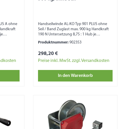
LUS A ohne
Handseilwinde AL-KO Typ 901 PLUS ohne
Handkraft
Seil / Band Zuglast max. 900 kg Handkraft
je
190 N Untersetzung 8,75 : 1 Hub je
Kurbeldrehung von 25 – 55 mm
Produktnummer:
902353
l Ø 7 mm)
Trommelkapazität 20 m (bei Seil Ø 7 mm)
 mm Band)
Trommelkapazität 10 m (bei 50 mm Band)
298,20 €
bel 197 x
Kurbel fest Maß ohne Kurbel 197 x 183 x 193
mm Ausstattung Automatische
andkosten
Preise inkl. MwSt. zzgl. Versandkosten
Lastdruckbremse Seiltrommel mit
it
Gleitlagerung Kunststoffabdeckung
In den Warenkorb
kung
Zahnrad Sicherheitshinweis: Seilwinde nicht
lwinde nicht
zum Heben von Lasten, zur
Ladungssicherung und zum
Personentransport geeignet!