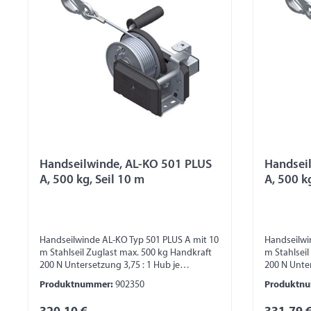
Handseilwinde, AL-KO 501 PLUS
Handsei
A, 500 kg, Seil 10 m
A, 500 k
Handseilwinde AL-KO Typ 501 PLUS A mit 10
Handseilwi
m Stahlseil Zuglast max. 500 kg Handkraft
m Stahlseil
200 N Untersetzung 3,75 : 1 Hub je
200 N Unter
Kurbeldrehung von 45 – 100 mm
Kurbeldreh
Produktnummer:
902350
Produktn
Trommelkapazität 20 m (bei Seil Ø 7 mm)
Trommelkap
Trommelkapazität 7 m (bei 40 mm Band)
Trommelkap