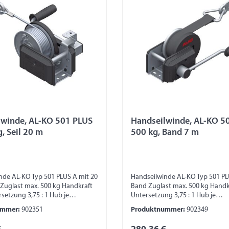
lwinde, AL-KO 501 PLUS
Handseilwinde, AL-KO 5
g, Seil 20 m
500 kg, Band 7 m
nde AL-KO Typ 501 PLUS A mit 20
Handseilwinde AL-KO Typ 501 PL
 Zuglast max. 500 kg Handkraft
Band Zuglast max. 500 kg Handk
setzung 3,75 : 1 Hub je
Untersetzung 3,75 : 1 Hub je
ung von 45 – 100 mm
Kurbeldrehung von 45 – 100 m
ummer:
902351
Produktnummer:
902349
azität 20 m (bei Seil Ø 7 mm)
Trommelkapazität 20 m (bei Sei
azität 7 m (bei 40 mm Band)
Trommelkapazität 7 m (bei 40 