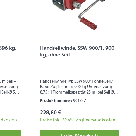
596 kg,
Handseilwinde, SSW 900/1, 900
kg, ohne Seil
 m Seil +
Handseilwinde Typ SSW 900/1 ohne Seil /
tersetzung
Band Zuglast max. 900 kg Untersetzung
 Seil-Ø 5
8,75 : 1 Trommelkapazität 25 m (bei Seil Ø 7
 Seil-Ø 6
mm) inkl. Kurbel abnehmbar Kurbellänge
Produktnummer:
901747
00 mm Maß
275 mm mit Freilauf Ausstattung mit
 ohne
Abrollautomatik Sicherheitshinweis:
228,80 €
 zum
Seilwinde nicht zum Heben von Lasten, zur
eilwinde
Ladungssicherung und zum
andkosten
Preise inkl. MwSt. zzgl. Versandkosten
r
Personentransport geeignet!
In den Warenkorb