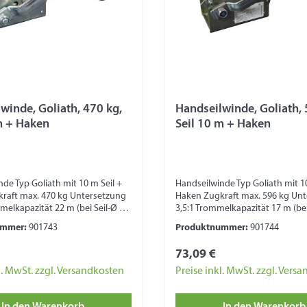
winde, Goliath, 470 kg,
Handseilwinde, Goliath, 
m + Haken
Seil 10 m + Haken
de Typ Goliath mit 10 m Seil +
Handseilwinde Typ Goliath mit 10
raft max. 470 kg Untersetzung
Haken Zugkraft max. 596 kg Un
melkapazität 22 m (bei Seil-Ø 3
3,5:1 Trommelkapazität 17 m (bei
lkapazität 13 m (bei Seil-Ø 4
mm) Trommelkapazität 10 m (bei
ummer:
901743
Produktnummer:
901744
 fest Kurbellänge 155 mm Maß
mm) Kurbel fest Kurbellänge 2
l 200 x 130 x 100 mm ohne
ohne Kurbel 240 x 140 x 127 mm
73,09 €
usstattung mit Raster zum
Freilauf Ausstattung mit Raster
Sicherheitshinweis: Seilwinde
Arretieren Sicherheitshinweis: S
l. MwSt. zzgl. Versandkosten
Preise inkl. MwSt. zzgl. Vers
Heben von Lasten, zur
nicht zum Heben von Lasten, zu
cherung und zum
Ladungssicherung und zum
In den Warenkorb
In den Warenkorb