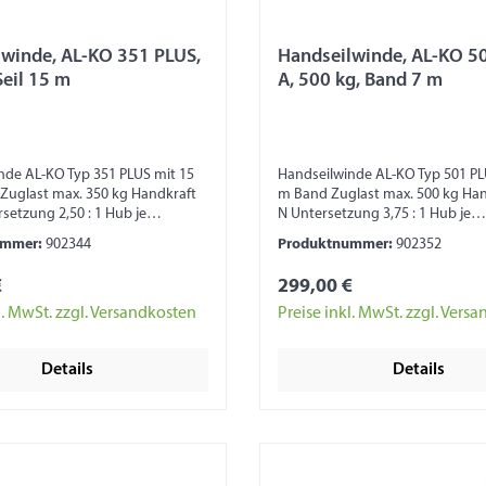
winde, AL-KO 351 PLUS,
Handseilwinde, AL-KO 5
Seil 15 m
A, 500 kg, Band 7 m
nde AL-KO Typ 351 PLUS mit 15
Handseilwinde AL-KO Typ 501 PL
 Zuglast max. 350 kg Handkraft
m Band Zuglast max. 500 kg Han
setzung 2,50 : 1 Hub je
N Untersetzung 3,75 : 1 Hub je
ung von 53 - 100 mm
Kurbeldrehung von 45 – 100 m
ummer:
902344
Produktnummer:
902352
azität 15 m (bei Seil Ø 4 mm)
Trommelkapazität 20 m (bei Sei
azität 4 m (bei 40 mm Band)
Trommelkapazität 7 m (bei 40 
€
299,00 €
 Maß ohne Kurbel 105 x 164 x 125
Kurbel abnehmbar Maß ohne Kur
ttung Automatische
145 x 164 mm Ausstattung mit
l. MwSt. zzgl. Versandkosten
Preise inkl. MwSt. zzgl. Vers
remse Seiltrommel mit
Abrollautomatik Automatische
ung Kunststoffabdeckung
Lastdruckbremse Seiltrommel m
Details
Details
herheitshinweis: Seilwinde nicht
Gleitlagerung Kunststoffabdec
von Lasten, zur
Zahnrad Sicherheitshinweis: Sei
cherung und zum
zum Heben von Lasten, zur
ansport geeignet!
Ladungssicherung und zum
Personentransport geeignet!