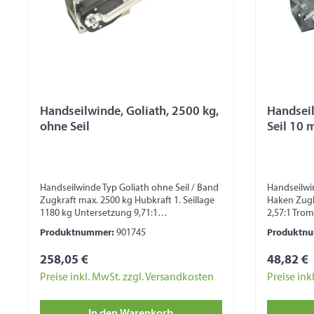
Handseilwinde, Goliath, 2500 kg,
Handseil
ohne Seil
Seil 10 
Handseilwinde Typ Goliath ohne Seil / Band
Handseilwin
Zugkraft max. 2500 kg Hubkraft 1. Seillage
Haken Zugk
1180 kg Untersetzung 9,71:1
2,57:1 Trom
Trommelkapazität 9 m (bei Seil Ø 8 mm)
mm) Tromme
Produktnummer:
901745
Produktn
Kurbel fest Maß ohne Kurbel 330 x 155 x 170
mm) Kurbel
mm Ausstattung für Hubvorgänge mit
ohne Kurbe
258,05 €
48,82 €
selbsthemmender Sicherheitsbremse
Freilauf A
Sicherheitshinweis: Seilwinde nicht zum
Arretieren 
Preise inkl. MwSt. zzgl. Versandkosten
Preise ink
Heben von Lasten, zur Ladungssicherung
nicht zum 
und zum Personentransport geeignet!
Ladungssi
In den Warenkorb