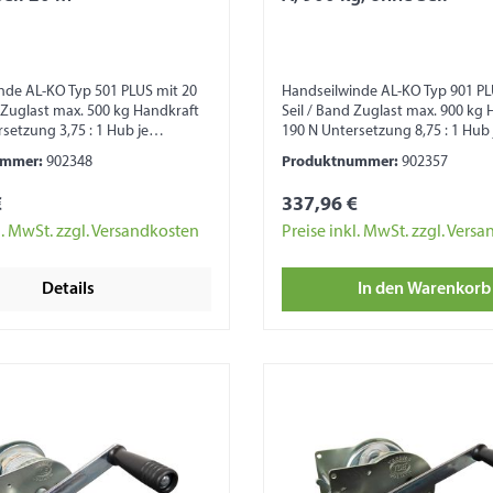
nde AL-KO Typ 501 PLUS mit 20
Handseilwinde AL-KO Typ 901 P
 Zuglast max. 500 kg Handkraft
Seil / Band Zuglast max. 900 kg 
setzung 3,75 : 1 Hub je
190 N Untersetzung 8,75 : 1 Hub 
ung von 45 – 100 mm
Kurbeldrehung von 25 – 55 mm
ummer:
902348
Produktnummer:
902357
azität 20 m (bei Seil Ø 5 mm)
Trommelkapazität 20 m (bei Sei
azität 7 m (bei 40 mm Band)
Trommelkapazität 10 m (bei 50
€
337,96 €
 Maß ohne Kurbel 173 x 145 x 164
Kurbel abnehmbar Maß ohne Kur
ttung Automatische
183 x 193 mm Ausstattung mit
l. MwSt. zzgl. Versandkosten
Preise inkl. MwSt. zzgl. Vers
remse Seiltrommel mit
Abrollautomatik Automatische
ung Kunststoffabdeckung
Lastdruckbremse Seiltrommel m
Details
In den Warenkorb
herheitshinweis: Seilwinde nicht
Gleitlagerung Kunststoffabdec
von Lasten, zur
Zahnrad Sicherheitshinweis: Sei
cherung und zum
zum Heben von Lasten, zur
ansport geeignet!
Ladungssicherung und zum
Personentransport geeignet!