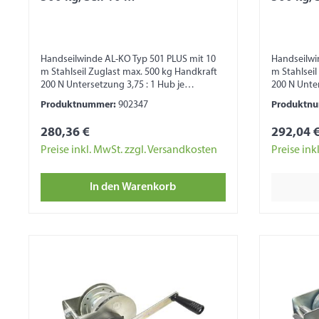
Handseilwinde AL-KO Typ 501 PLUS mit 10
Handseilwi
m Stahlseil Zuglast max. 500 kg Handkraft
m Stahlseil
200 N Untersetzung 3,75 : 1 Hub je
200 N Unter
Kurbeldrehung von 45 – 100 mm
Kurbeldreh
Produktnummer:
902347
Produktn
Trommelkapazität 20 m (bei Seil Ø 5 mm)
Trommelkap
Trommelkapazität 7 m (bei 40 mm Band)
Trommelkap
280,36 €
292,04 
Kurbel fest Maß ohne Kurbel 173 x 145 x 164
Kurbel fest
mm Ausstattung Automatische
mm Aussta
Preise inkl. MwSt. zzgl. Versandkosten
Preise ink
Lastdruckbremse Seiltrommel mit
Lastdruckb
Gleitlagerung Kunststoffabdeckung
Gleitlager
In den Warenkorb
Zahnrad Sicherheitshinweis: Seilwinde nicht
Zahnrad Sic
zum Heben von Lasten, zur
zum Heben 
Ladungssicherung und zum
Ladungssi
Personentransport geeignet!
Personentr