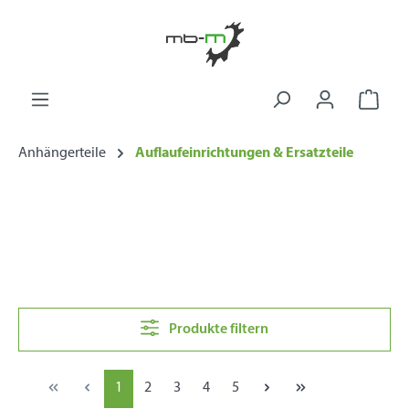
alt springen
Ware
Anhängerteile
Auflaufeinrichtungen & Ersatzteile
Produkte filtern
1
2
3
4
5