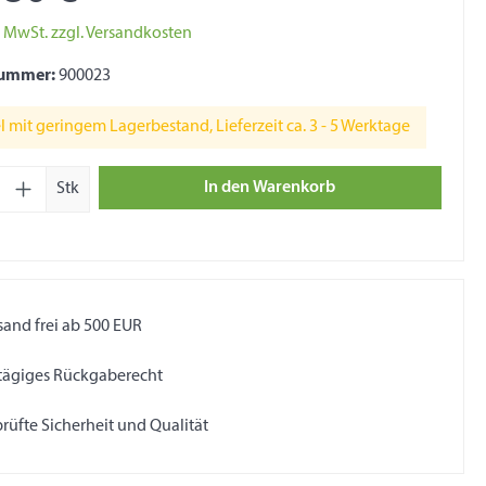
l. MwSt. zzgl. Versandkosten
nummer:
900023
l mit geringem Lagerbestand, Lieferzeit ca. 3 - 5 Werktage
t Anzahl: Gib den gewünschten Wert ein oder
In den Warenkorb
Stk
sand frei ab 500 EUR
tägiges Rückgaberecht
rüfte Sicherheit und Qualität