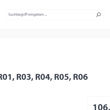
R01, R03, R04, R05, R06
106