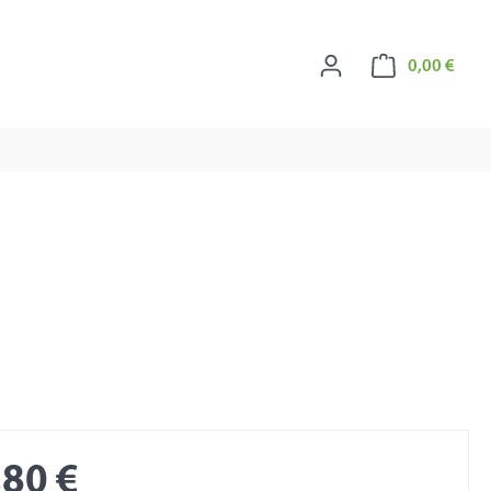
Ware
0,00 €
,80 €