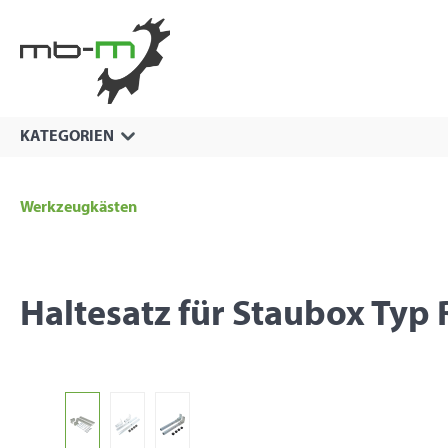
springen
Zur Hauptnavigation springen
KATEGORIEN
Werkzeugkästen
Haltesatz für Staubox Typ 
Bildergalerie überspringen